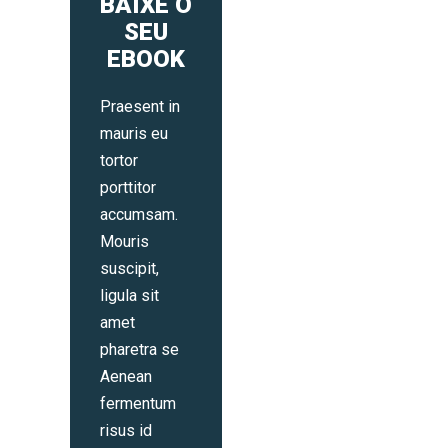
BAIXE O
SEU
EBOOK
Praesent in
mauris eu
tortor
porttitor
accumsam.
Mouris
suscipit,
ligula sit
amet
pharetra se
Aenean
fermentum
risus id